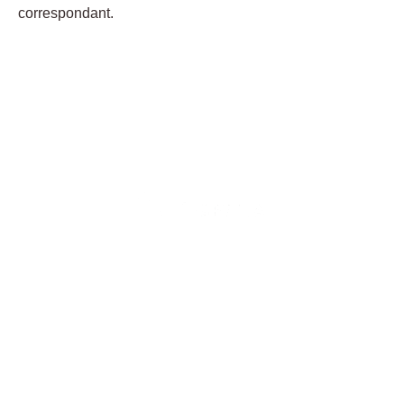
correspondant.
Adresse
33 Pl. Georges Frêche, 34070 Montpellier
Horaires
Lundi au jeudi : 10h - 19h
Vendredi : 10h - 21h
Samedi : 10h - 20h