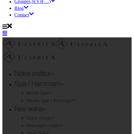
Groupes (EVJF…)
Blog
Contact
Notre institut
Spa / Hammam
Accès Spa
Rituels Spa + Massage
Nos soins
Soins visage
Massages corps
Head Spa