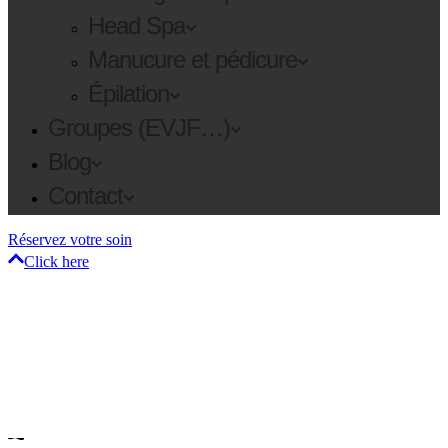
Head Spa
Manucure et pédicure
Épilation
Groupes (EVJF…)
Blog
Contact
Réservez votre soin
Click here