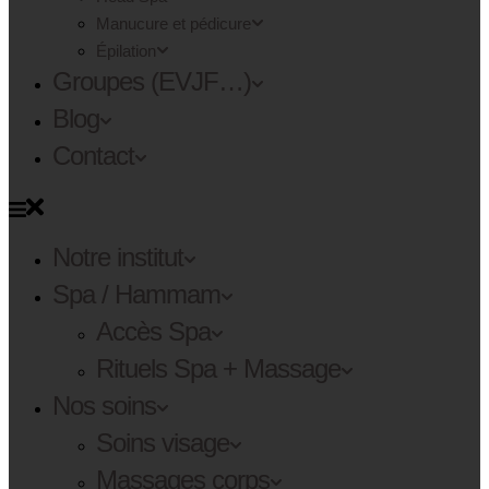
Manucure et pédicure
Épilation
Groupes (EVJF…)
Blog
Contact
Notre institut
Spa / Hammam
Accès Spa
Rituels Spa + Massage
Nos soins
Soins visage
Massages corps