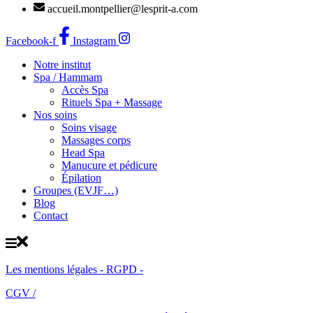
accueil.montpellier@lesprit-a.com
Facebook-f
Instagram
Notre institut
Spa / Hammam
Accès Spa
Rituels Spa + Massage
Nos soins
Soins visage
Massages corps
Head Spa
Manucure et pédicure
Épilation
Groupes (EVJF…)
Blog
Contact
Les mentions légales - RGPD -
CGV /