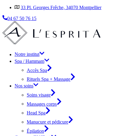
33 Pl. Georges Frêche, 34070 Montpellier
04 67 50 76 15
Notre institut
Spa / Hammam
Accès Spa
Rituels Spa + Massage
Nos soins
Soins visage
Massages corps
Head Spa
Manucure et pédicure
Épilation